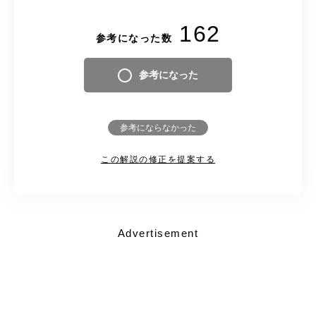
162
参考になった数
参考になった
参考にならなかった
この解説の修正を提案する
Advertisement