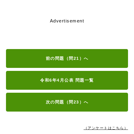
Advertisement
前の問題（問21）へ
令和6年4月公表 問題一覧
次の問題（問23）へ
（アンケートはこちら）