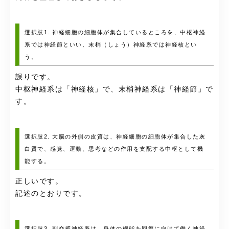
選択肢1. 神経細胞の細胞体が集合しているところを、中枢神経
系では神経節といい、末梢（しょう）神経系では神経核とい
う。
誤りです。
中枢神経系は「神経核」で、末梢神経系は「神経節」で
す。
選択肢2. 大脳の外側の皮質は、神経細胞の細胞体が集合した灰
白質で、感覚、運動、思考などの作用を支配する中枢として機
能する。
正しいです。
記述のとおりです。
選択肢3. 副交感神経系は、身体の機能を回復に向けて働く神経